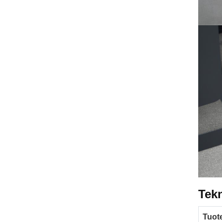
Tekn
Tuot