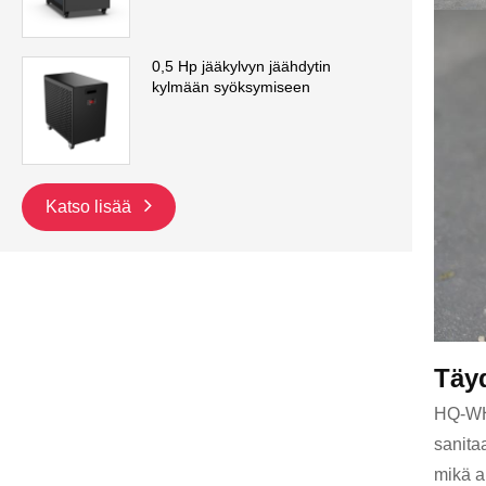
0,5 Hp jääkylvyn jäähdytin
kylmään syöksymiseen
Katso lisää
Täy
HQ-WHT
sanita
mikä a