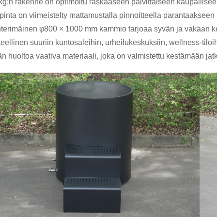
kg:n rakenne on optimoitu raskaaseen päivittäiseen kaupallisee
pinta on viimeistelty mattamustalla pinnoitteella parantaakseen 
nterimäinen φ800 × 1000 mm kammio tarjoaa syvän ja vakaan 
eellinen suuriin kuntosaleihin, urheilukeskuksiin, wellness-tiloi
n huoltoa vaativa materiaali, joka on valmistettu kestämään jat