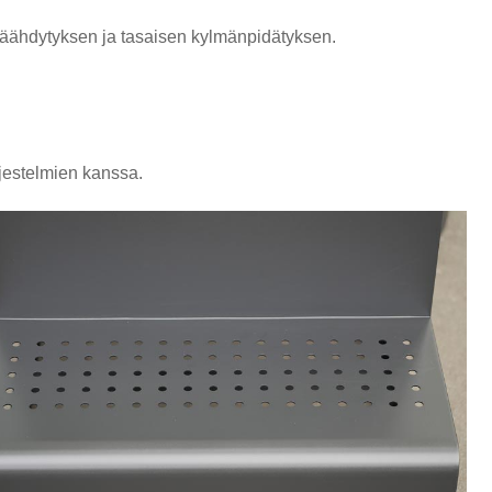
jäähdytyksen ja tasaisen kylmänpidätyksen.
jestelmien kanssa.