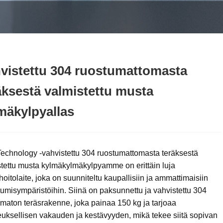
vistettu 304 ruostumattomasta
äksestä valmistettu musta
mäkylpyallas
echnology -vahvistettu 304 ruostumattomasta teräksestä
tettu musta kylmäkylmäkylpyamme on erittäin luja
oitolaite, joka on suunniteltu kaupallisiin ja ammattimaisiin
umisympäristöihin. Siinä on paksunnettu ja vahvistettu 304
maton teräsrakenne, joka painaa 150 kg ja tarjoaa
uksellisen vakauden ja kestävyyden, mikä tekee siitä sopivan