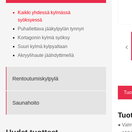
Kaikki yhdessä kylmässä
syöksyessä
Puhallettava jääkylpylän tynnyri
Kortagonin kylmä syöksy
Suuri kylmä kylpyaltaan
Akryylihaute jäähdyttimellä
Rentoutumiskylpylä
Tuo
Saunahoito
Tuo
● Valm