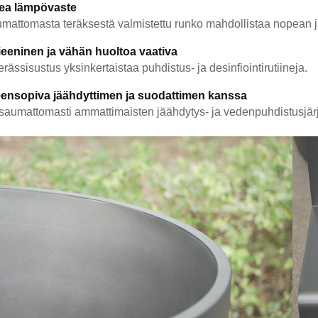
ea lämpövaste
mattomasta teräksestä valmistettu runko mahdollistaa nopean 
eeninen ja vähän huoltoa vaativa
erässisustus yksinkertaistaa puhdistus- ja desinfiointirutiineja.
eensopiva jäähdyttimen ja suodattimen kanssa
 saumattomasti ammattimaisten jäähdytys- ja vedenpuhdistusjär