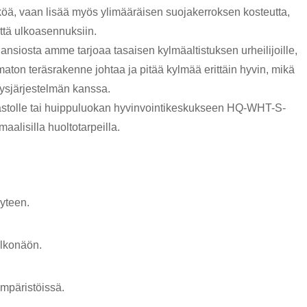
öä, vaan lisää myös ylimääräisen suojakerroksen kosteutta,
ttä ulkoasennuksiin.
iosta amme tarjoaa tasaisen kylmäaltistuksen urheilijoille,
umaton teräsrakenne johtaa ja pitää kylmää erittäin hyvin, mikä
tysjärjestelmän kanssa.
sastolle tai huippuluokan hyvinvointikeskukseen HQ-WHT-S-
alisilla huoltotarpeilla.
yteen.
ulkonäön.
ympäristöissä.