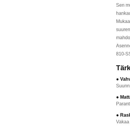
Sen mu
hankau
Mukaan
suuren
mahdol
Asenne
810-SS
Tär
● Vahv
Suunni
● Mat
Parant
● Ras
Vakaa 