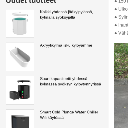
Uudet tuotteet
● 150 
● Ulko
Kaikki yhdessä jääkylpylässä,
● Syli
kylmällä syöksyjällä
● Ihant
● Vähä
Akryylikylmä isku kylpyamme
Suuri kapasiteetti yhdessä
kylmässä syöksyn kylpytynnyrissä
Smart Cold Plunge Water Chiller
Wifi käytössä