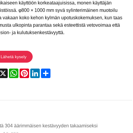
ikaiseen käyttöön korkeataajuisissa, monen käyttäjän
istöissä. φ800 × 1000 mm syvä sylinterimäinen muotoilu
aa vakaan koko kehon kylmän upotuskokemuksen, kun taas
usta ulkopinta parantaa sekä esteettistä vetovoimaa että
sion- ja kulutuksenkestävyyttä.
Lähetä kysely
acebook
X
WhatsApp
Pinterest
LinkedIn
Share
estä 304 äärimmäisen kestävyyden takaamiseksi