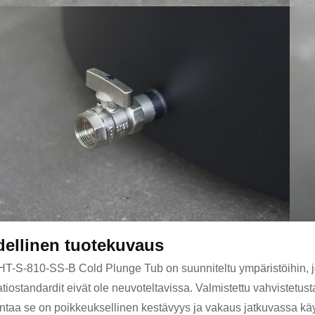
dellinen tuotekuvaus
-S-810-SS-B Cold Plunge Tub on suunniteltu ympäristöihin, joiss
atiostandardit eivät ole neuvoteltavissa. Valmistettu vahvistetu
ntaa se on poikkeuksellinen kestävyys ja vakaus jatkuvassa kä