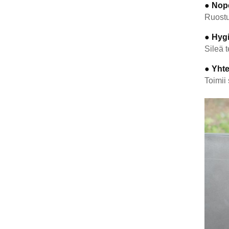
● Nop
Ruostu
● Hygi
Sileä t
● Yht
Toimii