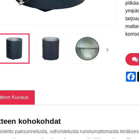
pitkäa
ympär
tarjo
mattam
korroo
F
tteen Kuvaus
tteen kohokohdat
istettu paksunnetusta, vahvistetusta ruostumattomasta teräks