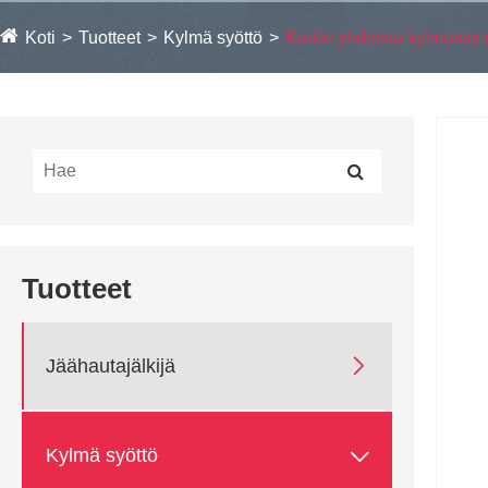
Koti
Tuotteet
Kylmä syöttö
Kaikki yhdessä kylmässä
Tuotteet

Jäähautajälkijä

Kylmä syöttö