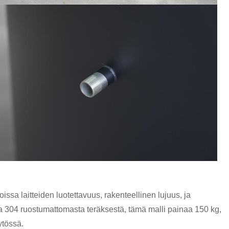
a laitteiden luotettavuus, rakenteellinen lujuus, ja
sta 304 ruostumattomasta teräksestä, tämä malli painaa 150 kg,
ytössä.