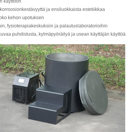
n käyttöön
korroosionkestävyyttä ja ensiluokkaista estetiikkaa
koko kehon upotuksen
hin, fysioterapiakeskuksiin ja palautuslaboratorioihin
kuvaa puhdistusta, kylmäpyöräilyä ja usean käyttäjän käyttöä