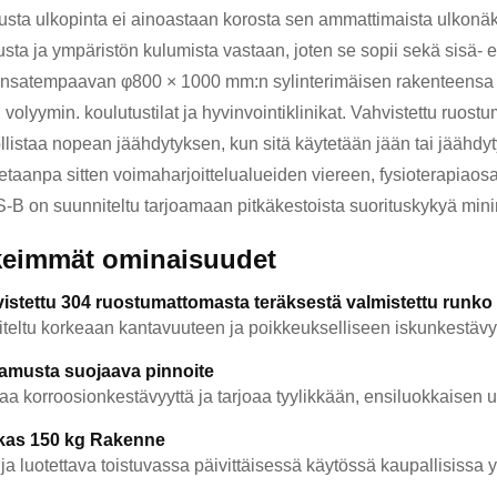
sta ulkopinta ei ainoastaan korosta sen ammattimaista ulkonäk
sta ja ympäristön kulumista vastaan, joten se sopii sekä sisä- e
satempaavan φ800 × 1000 mm:n sylinterimäisen rakenteensa ans
 volyymin. koulutustilat ja hyvinvointiklinikat. Vahvistettu ruost
listaa nopean jäähdytyksen, kun sitä käytetään jään tai jäähdy
taanpa sitten voimaharjoittelualueiden viereen, fysioterapiao
-B on suunniteltu tarjoamaan pitkäkestoista suorituskykyä minima
keimmät ominaisuudet
istettu 304 ruostumattomasta teräksestä valmistettu runko
teltu korkeaan kantavuuteen ja poikkeukselliseen iskunkestävy
tamusta suojaava pinnoite
aa korroosionkestävyyttä ja tarjoaa tyylikkään, ensiluokkaisen 
kas 150 kg Rakenne
ja luotettava toistuvassa päivittäisessä käytössä kaupallisissa 