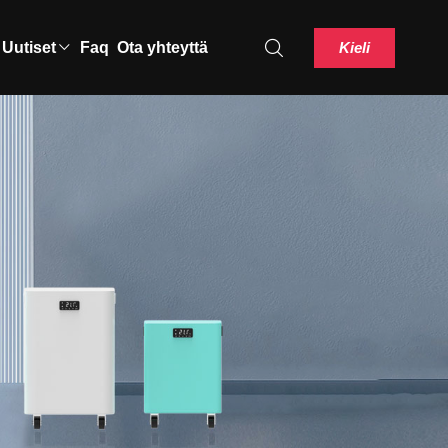
Kieli
Uutiset
Faq
Ota yhteyttä