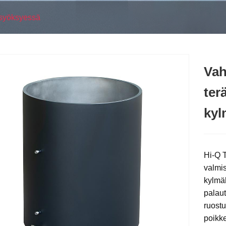
 syöksyessä
Vah
ter
kyl
Hi-Q T
valmis
kylmäh
palaut
ruostu
poikke