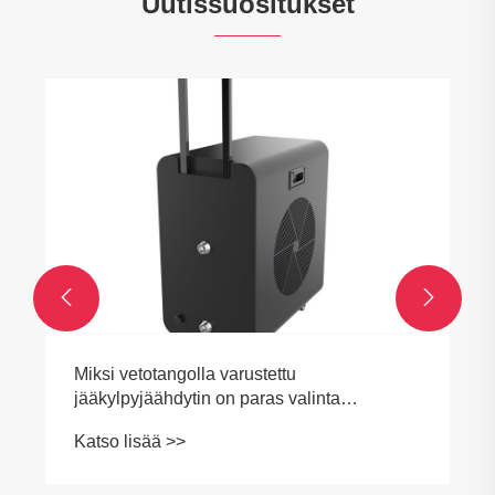
Uutissuositukset


Miksi vetotangolla varustettu
jääkylpyjäähdytin on paras valinta
tehokkaaseen jäähdytykseen?
Katso lisää >>