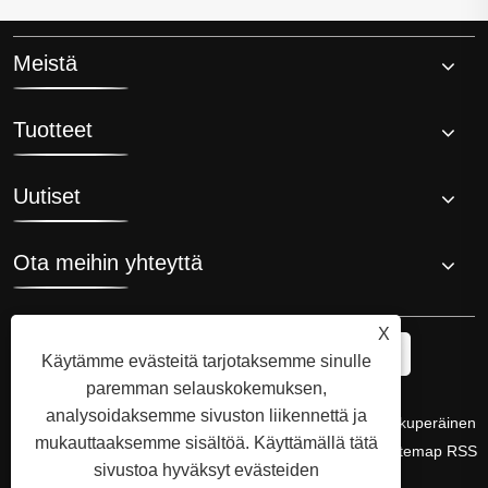
Meistä
Tuotteet
Uutiset
Ota meihin yhteyttä
X
Käytämme evästeitä tarjotaksemme sinulle
paremman selauskokemuksen,
analysoidaksemme sivuston liikennettä ja
Copyright © 2008 Hi-Q Group, jääkylvyn jäähdyttimen alkuperäinen
mukauttaaksemme sisältöä. Käyttämällä tätä
keksijä ja valmistaja. Kaikki oikeudet pidätetään.
Links
Sitemap
RSS
sivustoa hyväksyt evästeiden
XML
Tietosuojakäytäntö